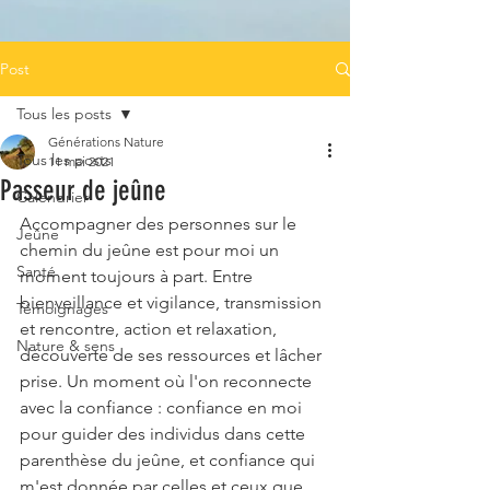
Post
Tous les posts
Générations Nature
Tous les posts
11 mai 2021
Passeur de jeûne
Calendrier
Accompagner des personnes sur le 
Jeûne
chemin du jeûne est pour moi un 
Santé
moment toujours à part. Entre 
bienveillance et vigilance, transmission 
Témoignages
et rencontre, action et relaxation, 
Nature & sens
découverte de ses ressources et lâcher 
prise. Un moment où l'on reconnecte 
avec la confiance : confiance en moi 
pour guider des individus dans cette 
parenthèse du jeûne, et confiance qui 
m'est donnée par celles et ceux que 