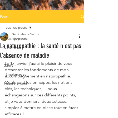
Post
Tous les posts
Générations Nature
Tous les posts
8 janv. 2020
La naturopathie : la santé n'est pas
Calendrier
l'absence de maladie
Jeûne
Le 17 janvier j'aurai le plaisir de vous 
Santé
présenter les fondements de mon 
Témoignages
accompagnement en naturopathie. 
Quels sont les principes, les notions 
Nature & sens
clés, les techniques, ... nous 
échangerons sur ces différents points, 
et je vous donnerai deux astuces, 
simples à mettre en place tout en étant 
efficaces !