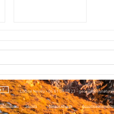
[365 jours de nature] - jours 72 et 73
r !
Louise Neveu - 06 61 09 70 23 -
generationsnature
 conférences
Séjours
Nature et sens
Accompagnements