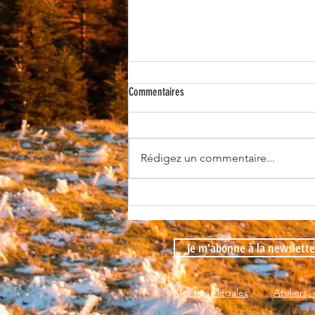
Commentaires
Rédigez un commentaire...
[365 jours de nature] - jour 77
Je m'abonne à la newslette
Mentions légales
Ateliers,