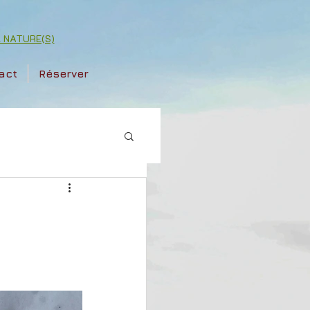
ok NATURE(S)
act
Réserver