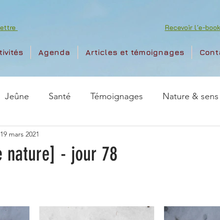
lettre
Recevoir l'e-bo
tivités
Agenda
Articles et témoignages
Cont
Jeûne
Santé
Témoignages
Nature & sens
19 mars 2021
 nature] - jour 78