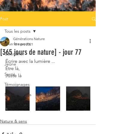
Post
Tous les posts
Générations Nature
Tous les posts
18 mars 2021
[365 jours de nature] - jour 77
Calendrier
Écrire avec la lumière ...
Jeûne
Être là,
Santé
Juste là
Témoignages
Nature & sens
Nature & sens