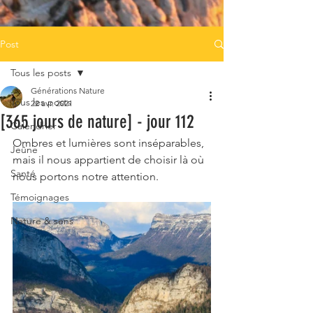
Post
Tous les posts
Générations Nature
Tous les posts
22 avr. 2021
[365 jours de nature] - jour 112
Calendrier
Ombres et lumières sont inséparables, 
Jeûne
mais il nous appartient de choisir là où 
Santé
nous portons notre attention.
Témoignages
Nature & sens