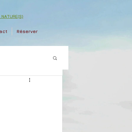
ok NATURE(S)
act
Réserver