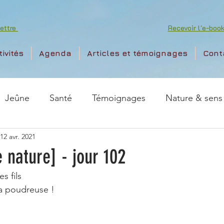
lettre
Recevoir l'e-bo
tivités
Agenda
Articles et témoignages
Cont
Jeûne
Santé
Témoignages
Nature & sens
12 avr. 2021
 nature] - jour 102
es fils
la poudreuse !