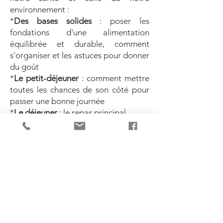
environnement :
*
Des bases solides
: poser les
fondations d'une alimentation
équilibrée et durable, comment
s'organiser et les astuces pour donner
du goût
*
Le petit-déjeuner
: comment mettre
toutes les chances de son côté pour
passer une bonne journée
*
Le déjeuner
: le repas principal
*
Le dîner
: léger mais savoureux
*
Le repas improvisé
: passer un
joyeux moment en improvisant un
menu original avec vos ingrédients
surprises
Durée : 5 séances de 2h45
Tarifs : parcours de 5 ateliers : 150€