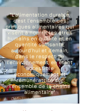
"L’alimentation durable,
c’est l’ensemble des
pratiques alimentaires qui
visent à nourrir les êtres
humains en qualité et en
quantité suffisante,
aujourd’hui et demain,
dans le respect de
l’environnement, en étant
accessible
économiquement et
rémunératrice sur
l’ensemble de la chaîne
alimentaire"
Définition donnée par l'ADEME