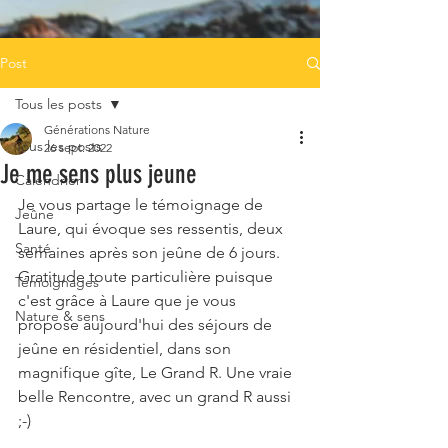
Post
Tous les posts
Générations Nature
Tous les posts
26 sept. 2022
Je me sens plus jeune
Calendrier
Je vous partage le témoignage de 
Jeûne
Laure, qui évoque ses ressentis, deux 
Santé
semaines après son jeûne de 6 jours. 
Gratitude toute particulière puisque 
Témoignages
c'est grâce à Laure que je vous 
Nature & sens
propose aujourd'hui des séjours de 
jeûne en résidentiel, dans son 
magnifique gîte, Le Grand R. Une vraie 
belle Rencontre, avec un grand R aussi 
;-)