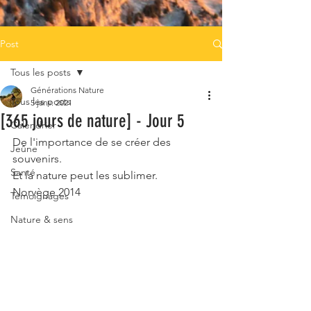
Post
Tous les posts
Générations Nature
Tous les posts
5 janv. 2021
[365 jours de nature] - Jour 5
Calendrier
De l'importance de se créer des 
Jeûne
souvenirs.
Santé
Et la nature peut les sublimer.
Norvège 2014
Témoignages
Nature & sens