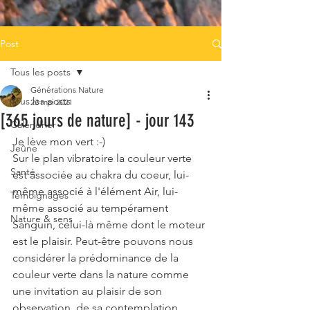
Post
Tous les posts
Générations Nature
Tous les posts
23 mai 2021
[365 jours de nature] - jour 143
Calendrier
Je lève mon vert :-) 
Jeûne
Sur le plan vibratoire la couleur verte 
Santé
est associée au chakra du coeur, lui-
même associé à l'élément Air, lui-
Témoignages
même associé au tempérament 
Nature & sens
Sanguin, celui-là même dont le moteur 
est le plaisir. Peut-être pouvons nous 
considérer la prédominance de la 
couleur verte dans la nature comme 
une invitation au plaisir de son 
observation, de sa contemplation. 