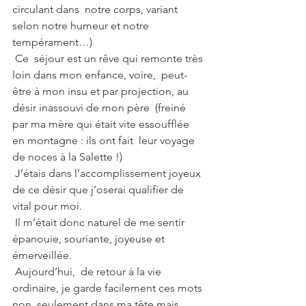
circulant dans  notre corps, variant 
selon notre humeur et notre 
tempérament…)
 Ce  séjour est un rêve qui remonte très 
loin dans mon enfance, voire,  peut-
être à mon insu et par projection, au 
désir inassouvi de mon père  (freiné 
par ma mère qui était vite essoufflée 
en montagne : ils ont fait  leur voyage 
de noces à la Salette !)
 J’étais dans l’accomplissement joyeux 
de ce désir que j’oserai qualifier de 
vital pour moi.
 Il m’était donc naturel de me sentir 
épanouie, souriante, joyeuse et 
émerveillée.
 Aujourd’hui,  de retour à la vie 
ordinaire, je garde facilement ces mots 
non  seulement dans ma tête mais 