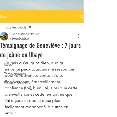
Post
Tous les posts
Générations Nature
Tous les posts
21 août 2020
Témoignage de Geneviève : 7 jours
Calendrier
de jeûne en Ubaye
Jeûne
Je  sais qu’au quotidien, quoiqu’il 
Santé
arrive, je peux toujours me ressourcer  
Témoignages
pour retrouver ces vertus : Joie, 
Persévérance, émerveillement,  
Nature & sens
confiance (foi), humilité, ainsi que cette 
bienveillance et cette  empathie que 
j’ai reçues et que je peux plus 
facilement redonner à  d’autres en 
retour.