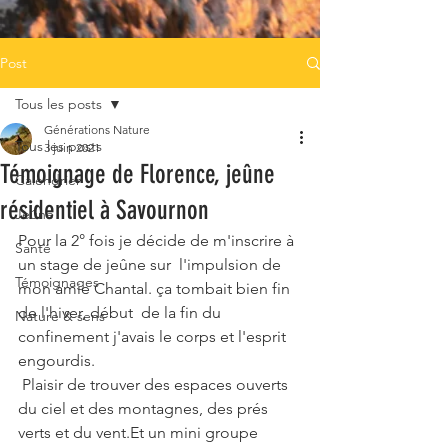
Post
Tous les posts
Générations Nature
Tous les posts
3 juin 2021
Témoignage de Florence, jeûne
Calendrier
résidentiel à Savournon
Jeûne
Pour la 2° fois je décide de m'inscrire à 
Santé
un stage de jeûne sur  l'impulsion de 
Témoignages
mon amie Chantal. ça tombait bien fin 
de l'hiver, début  de la fin du 
Nature & sens
confinement j'avais le corps et l'esprit 
engourdis.
 Plaisir de trouver des espaces ouverts 
du ciel et des montagnes, des prés 
verts et du vent.Et un mini groupe 