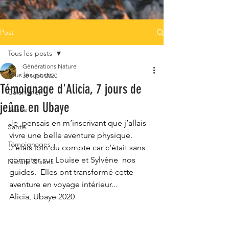
Post
Tous les posts
Générations Nature
Tous les posts
30 sept. 2020
Témoignage d'Alicia, 7 jours de
Calendrier
jeûne en Ubaye
Jeûne
Je  pensais en m’inscrivant que j’allais 
Santé
vivre une belle aventure physique.  
Témoignages
J’étais loin du compte car c’était sans 
compter sur Louise et Sylvène  nos 
Nature & sens
guides.  Elles ont transformé cette 
aventure en voyage intérieur...
Alicia, Ubaye 2020