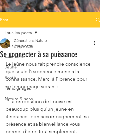
Post
Tous les posts
Générations Nature
Tous les posts
2 sept. 2022
Se connecter à sa puissance
Calendrier
Le jeûne nous fait prendre conscience 
Jeûne
que seule l'expérience mène à la 
Santé
connaissance. Merci à Florence pour 
ce témoignage vibrant :
Témoignages
Nature & sens
 "La proposition de Louise est 
beaucoup plus qu'un jeune en 
itinérance,  son accompagnement, sa 
présence et sa bienveillance vous 
permet d'être  tout simplement. 