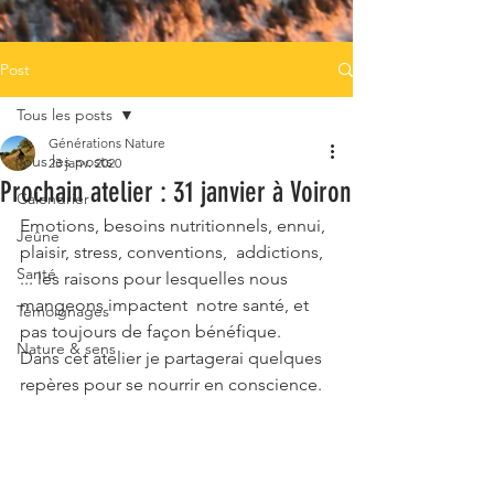
Post
Tous les posts
Générations Nature
Tous les posts
23 janv. 2020
Prochain atelier : 31 janvier à Voiron
Calendrier
Emotions, besoins nutritionnels, ennui, 
Jeûne
plaisir, stress, conventions,  addictions, 
Santé
... les raisons pour lesquelles nous 
mangeons impactent  notre santé, et 
Témoignages
pas toujours de façon bénéfique. 
Nature & sens
Dans cet atelier je partagerai quelques 
repères pour se nourrir en conscience.