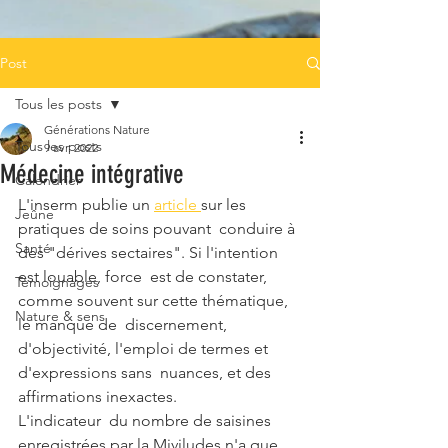
Post
Tous les posts
Générations Nature
Tous les posts
9 avr. 2022
Médecine intégrative
Calendrier
L'inserm publie un 
article 
sur les 
Jeûne
pratiques de soins pouvant  conduire à 
Santé
des "dérives sectaires". Si l'intention 
est louable, force  est de constater, 
Témoignages
comme souvent sur cette thématique, 
Nature & sens
le manque de  discernement, 
d'objectivité, l'emploi de termes et 
d'expressions sans  nuances, et des 
affirmations inexactes.
L'indicateur  du nombre de saisines 
enregistrées par la Miviludes n'a que 