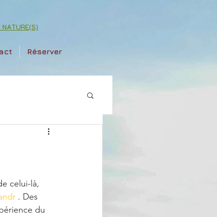
ok NATURE(S)
act
Réserver
e celui-là, 
andr
 . Des 
xpérience du 