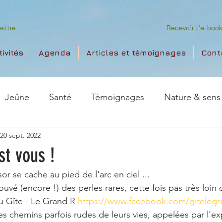
lettre
Recevoir l'e-bo
tivités
Agenda
Articles et témoignages
Cont
Jeûne
Santé
Témoignages
Nature & sens
20 sept. 2022
st vous !
r se cache au pied de l'arc en ciel ... 
ouvé (encore !) des perles rares, cette fois pas très loin d
u Gîte - Le Grand R 
https://www.facebook.com/gitelegr
s chemins parfois rudes de leurs vies, appelées par l'e