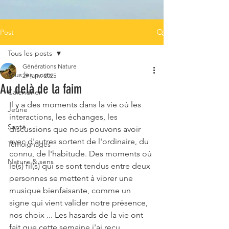
Post
Tous les posts
Générations Nature
Tous les posts
29 janv. 2025
Au delà de la faim
Calendrier
Il y a des moments dans la vie où les 
Jeûne
interactions, les échanges, les 
Santé
discussions que nous pouvons avoir 
avec d'autres sortent de l'ordinaire, du 
Témoignages
connu, de l'habitude. Des moments où 
Nature & sens
le(s) fil(s) qui se sont tendus entre deux 
personnes se mettent à vibrer une 
musique bienfaisante, comme un 
signe qui vient valider notre présence, 
nos choix ... Les hasards de la vie ont 
fait que cette semaine j'ai reçu 