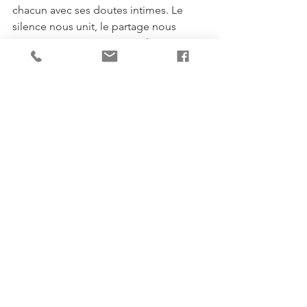
chacun avec ses doutes intimes. Le 
silence nous unit, le partage nous 
porte. La sécurité naît… un lien qui 
nous escorte.
C’est une initiation, un retour à 
l’essentiel. Une exploration de l’âme… 
un voyage universel. La peur de mourir 
se dissipe, la croyance s’efface. Et dans 
cette nature vaste… je trouve enfin ma 
place.
Le voyage continue… même après le 
repas retrouvé. La conscience 
s’ouvre… et la liberté devient réalité. La 
vie coule en moi, une rivière sans fin… 
et chaque instant s’embrase… je vis 
pleinement, enfin.
Jeûne
Santé