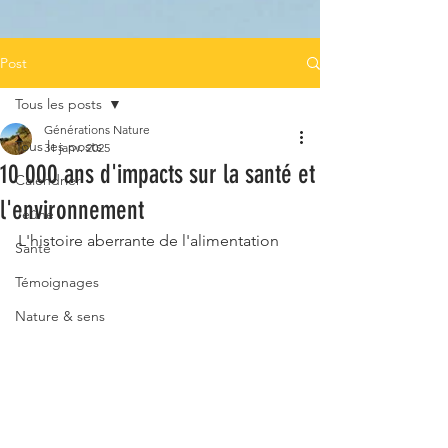
Post
Tous les posts
Générations Nature
Tous les posts
31 janv. 2025
10 000 ans d'impacts sur la santé et
Calendrier
l'environnement
Jeûne
L'histoire aberrante de l'alimentation
Santé
Témoignages
Nature & sens